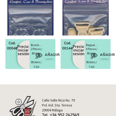
Cod.
Cod.
Broches transparentes bikini
Repuestos ligueros
Precio:
Precio:
0004824
0014409
2 Piezas /
4 Piezas /
iniciar
iniciar
sesión
Blister -
sesión
Blister -
AÑADIR
AÑADIR
24
24
Blisters /
Blisters /
Caja
Caja
Calle Valle Niza No. 79
Pol. Ind. Sta. Teresa
29004 Málaga
Tel. +34 952 242549