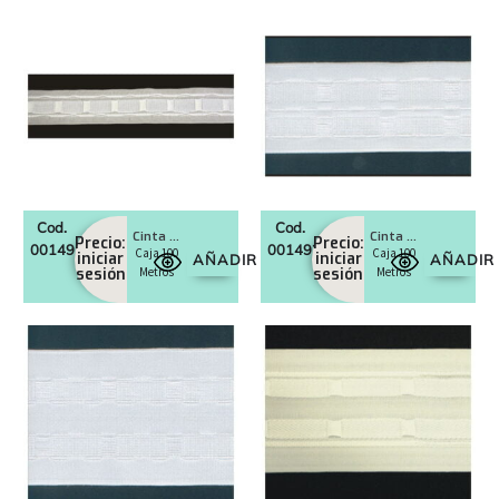
Cod.
Cod.
Cinta cortina automática 40 Beige
Cinta cortina fruncidora 55
Precio:
Precio:
0014950
0014923
Caja 100
Caja 100
iniciar
iniciar
AÑADIR
AÑADIR
sesión
Metros
sesión
Metros