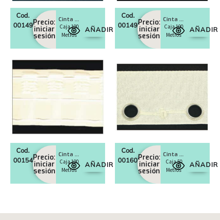
Cod.
Cod.
Cinta cortina fruncidora 75
Cinta cortina tablas 230×100
Precio:
Precio:
0014925
0014929
Caja 100
Caja 100
iniciar
iniciar
AÑADIR
AÑADIR
sesión
Metros
sesión
Metros
Cod.
Cod.
Cinta cortina Loop 75 Blanco
Cinta cortina ojetes 23 ø
Precio:
Precio:
0015485
0016020
Caja 100
Caja 50
iniciar
iniciar
AÑADIR
AÑADIR
sesión
Metros
sesión
Metros