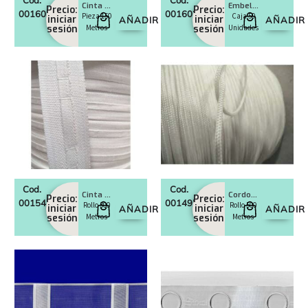
Cinta store con anillas
Embellecedor ojete para cinta de cortina, Niquel Mate
Precio:
Precio:
0016030
0016024
Pieza 150
Caja 50
iniciar
iniciar
AÑADIR
AÑADIR
sesión
Metros
sesión
Unidades
Cod.
Cod.
Cinta stor blanco 17 mm
Cordon para stor 1,5 mm
Precio:
Precio:
0015470
0014952
Rollo 300
Rollo 500
iniciar
iniciar
AÑADIR
AÑADIR
sesión
Metros
sesión
Metros