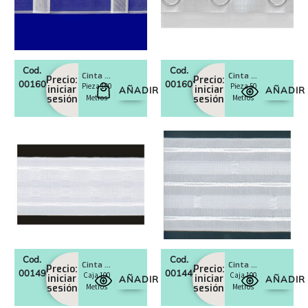
Cod.
Cod.
Cinta Presilla Oculta 100/45
Cinta Cortina Ojete 42 Ø
Precio:
Precio:
0016022
0016023
Pieza 100
Pieza 50
iniciar
iniciar
AÑADIR
AÑADIR
sesión
Metros
sesión
Metros
Cod.
Cod.
Cinta cortina automática 65
Cinta cortina nido abeja 85
Precio:
Precio:
0014951
0014406
Caja 100
Caja 100
iniciar
iniciar
AÑADIR
AÑADIR
sesión
Metros
sesión
Metros