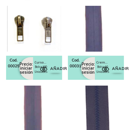
Cod.
Cod.
Cursores crem. Separador diente inyectado m5
Cremalleras invisible m. gruesa
Precio:
Precio:
0002510
0003123
Bolsa 100
Bolsa 10
iniciar
iniciar
AÑADIR
AÑADIR
sesión
Unidades
sesión
Unidades