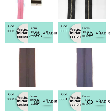
Cod.
Cod.
Cremalleras separador, malla 3
Cremalleras Separador diente Metálico
Precio:
Precio:
0001659
0003341
Bolsa 5
Bolsa 10
iniciar
iniciar
AÑADIR
AÑADIR
sesión
cremalleras
sesión
Unidades
Cod.
Cod.
Crem cerrada extra-fuerte m.5
Crem. separador diente nylon
Precio:
Precio:
0001433
0001598
Bolsa 10
Bolsa 5
iniciar
iniciar
AÑADIR
AÑADIR
sesión
Unidades
sesión
Unidades