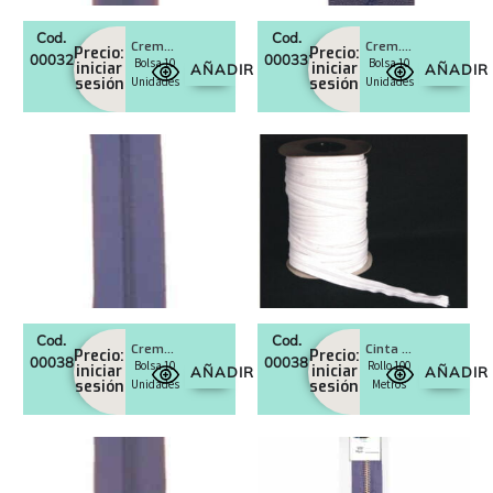
Cod.
Cod.
Cremalleras invisible m. fina
Crem. sep. diente inyectado
Precio:
Precio:
0003286
0003339
Bolsa 10
Bolsa 10
iniciar
iniciar
AÑADIR
AÑADIR
sesión
Unidades
sesión
Unidades
Cod.
Cod.
Cremalleras normales
Cinta continua cremalleras
Precio:
Precio:
0003814
0003816
Bolsa 10
Rollo 100
iniciar
iniciar
AÑADIR
AÑADIR
sesión
Unidades
sesión
Metros