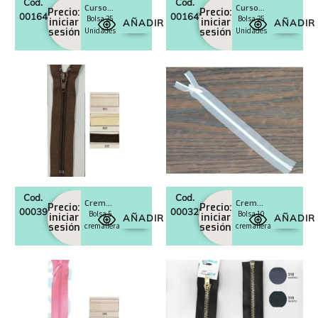
Cod.
Cod.
Cursores cremalleras malla 5
Cursores cremalleras malla 3
Precio:
Precio:
0016437
0016451
Bolsa 25
Bolsa 25
iniciar
iniciar
AÑADIR
AÑADIR
sesión
Unidades
sesión
Unidades
Cod.
Cod.
Cremalleras nylon flamenca, malla 5
Cremalleras invisibles transparente
Precio:
Precio:
0003969
0003287
Bolsa 5
Bolsa 10
iniciar
iniciar
AÑADIR
AÑADIR
sesión
cremalleras
sesión
cremalleras