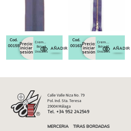
Cod.
Cod.
Cremalleras mono
Crem. Cobre diente oro
Precio:
Precio:
0015599
0016379
Bolsa 5
Bolsa 10
iniciar
iniciar
AÑADIR
AÑADIR
sesión
Unidades
sesión
Unidades
Calle Valle Niza No. 79
Pol. Ind. Sta. Teresa
29004 Málaga
Tel. +34 952 242549
MERCERIA
TIRAS BORDADAS