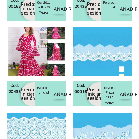
Cordón algodón No. 20
Patron flamenca mujer Mod. Clavel
Precio:
Precio:
0016585
20435019
Rollos 90
Unidad
iniciar
iniciar
AÑADIR
AÑADIR
sesión
Metros
sesión
Cod.
Cod.
Patron flamenca mujer Mod. Canastero
Tira Bordada 45 mm
Precio:
Precio:
20435018
0004626
Unidad
Pieza
iniciar
iniciar
AÑADIR
AÑADIR
sesión
sesión
13'80
Metros