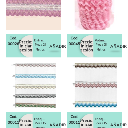
Cod.
Cod.
Entredos nylon 50 mm
Volante de Tul 60 mm
Precio:
Precio:
0002621
0004560
Pieza 25
Pieza 25
iniciar
iniciar
AÑADIR
AÑADIR
sesión
Metros
sesión
Metros
Cod.
Cod.
Encaje bolillo 14 mm
Encaje bolillo 20 mm
Precio:
Precio:
0001159
0001160
Pieza 15
Pieza 15
iniciar
iniciar
AÑADIR
AÑADIR
Metros
Metros