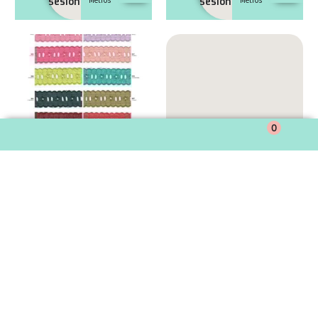
sesión
sesión
0
Cod.
Cod.
Entredos pasacinta bordada 30 mm
Entredos pasacinta bordada 45 mm
Precio:
Precio:
0009950
0010126
Pieza
Pieza
iniciar
iniciar
AÑADIR
AÑADIR
sesión
13,80
sesión
13,80
Metros
Metros