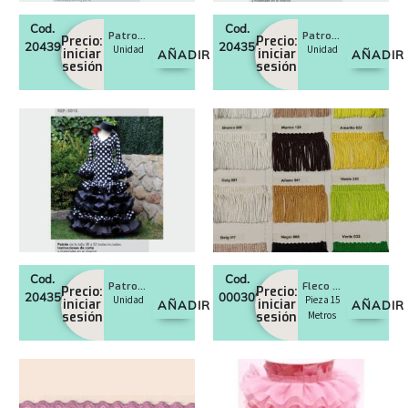
Cod.
Cod.
Patron de conjunto flamenco de niña
Patron de conjunto flamenco corto de mujer
Precio:
Precio:
20439153
20435016
Unidad
Unidad
iniciar
iniciar
AÑADIR
AÑADIR
sesión
sesión
Cod.
Cod.
Patron de vestido flamenco largo de mujer
Fleco Rayon cuquillo
Precio:
Precio:
20435015
0003097
Unidad
Pieza 15
iniciar
iniciar
AÑADIR
AÑADIR
sesión
sesión
Metros