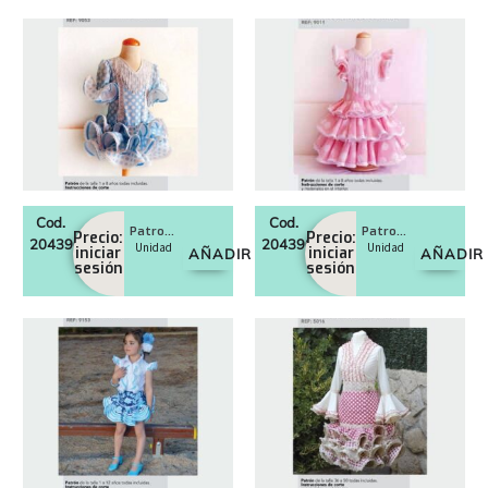
Cod.
Cod.
Patron de vestido flamenco corto de niña
Patron de vestido flamenco largo de niña
Precio:
Precio:
20439053
20439011
Unidad
Unidad
iniciar
iniciar
AÑADIR
AÑADIR
sesión
sesión