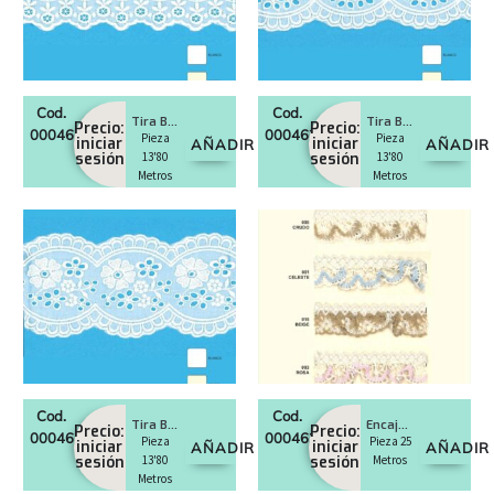
Cod.
Cod.
Tira Bordada Entredos 80 mm
Tira Bordada 58 mm
Precio:
Precio:
0004627
0004628
Pieza
Pieza
iniciar
iniciar
AÑADIR
AÑADIR
sesión
13'80
sesión
13'80
Metros
Metros
Cod.
Cod.
Tira Bordada Entredos 78 mm
Encaje bolillo fruncido 21 mm
Precio:
Precio:
0004629
0004630
Pieza
Pieza 25
iniciar
iniciar
AÑADIR
AÑADIR
sesión
13'80
sesión
Metros
Metros