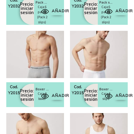
Pack boxer Art. 20327
Pack slip Art. 20326
Precio:
Precio:
Y20327
Y20326
Caja 6
Caja 6
iniciar
iniciar
AÑADIR
AÑADIR
sesión
packs
sesión
packs
(Pack 2
(Pack 2
slips)
slips)
Cod.
Cod.
Boxer Art. 20153
Boxer Art. 20151
Precio:
Precio:
Y20153
Y20151
Caja 3
Caja 3
iniciar
iniciar
AÑADIR
AÑADIR
sesión
boxer
sesión
slips