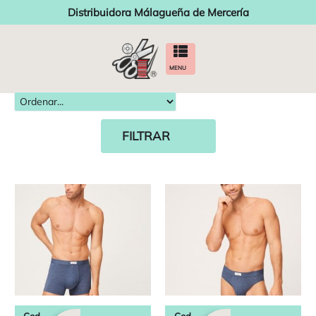
Distribuidora Málagueña de Mercería
MENU
FILTRAR
Cod.
Cod.