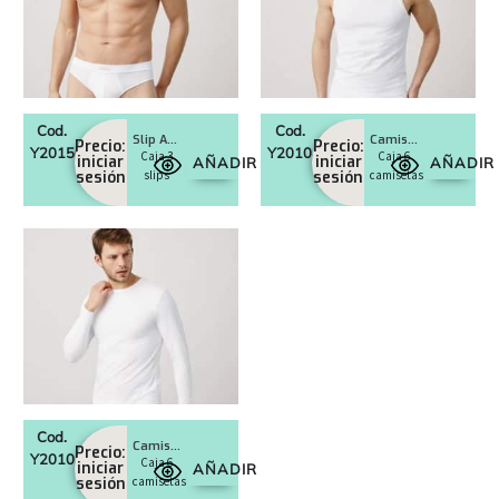
Cod.
Cod.
Slip Art. 20150
Camiseta tirantes Art. 20104
Precio:
Precio:
Y20150
Y20104
Caja 3
Caja 6
iniciar
iniciar
AÑADIR
AÑADIR
sesión
slips
sesión
camisetas
Cod.
Camiseta mangas largas Art. 20103
Precio:
Y20103
Caja 6
iniciar
AÑADIR
sesión
camisetas