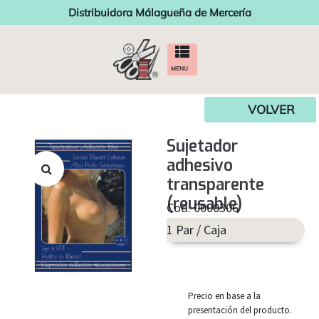
Distribuidora Málagueña de Mercería
MENU
VOLVER
Sujetador
adhesivo
transparente
(reusable)
Cod. 0000306
1 Par / Caja
Precio en base a la
presentación del producto.