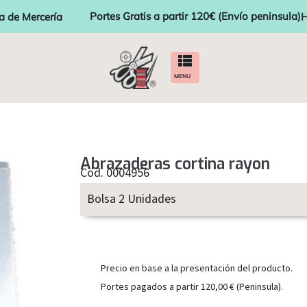
Portes Gratis a partir 120€ (Envío peninsula)
a de Mercería
H
MENU
Abrazaderas cortina rayon
Cod. 0004956
Bolsa 2 Unidades
Precio en base a la presentación del producto.
Portes pagados a partir 120,00 € (Peninsula).