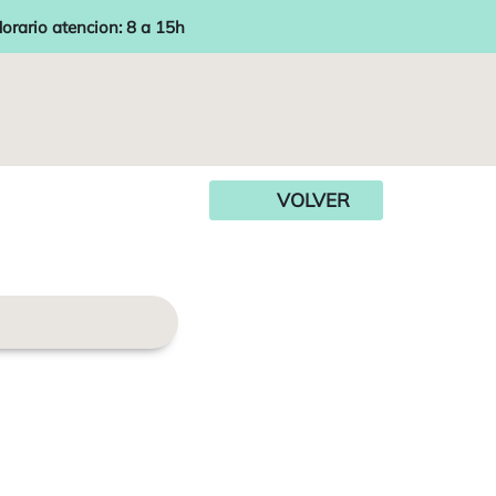
orario atencion: 8 a 15h
VOLVER