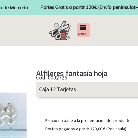
Portes Gratis a partir 120€ (Envío peninsula)
a de Mercería
H
MENU
Alfileres fantasía hoja
Cod. 0002726
Caja 12 Tarjetas
Precio en base a la presentación del producto.
Portes pagados a partir 120,00 € (Peninsula).