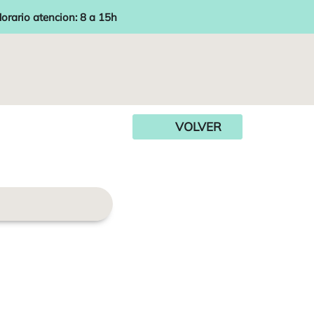
orario atencion: 8 a 15h
VOLVER