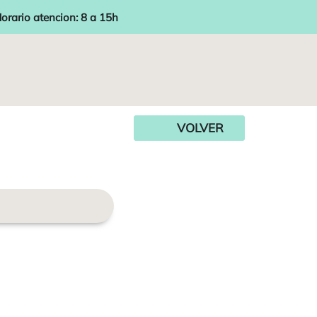
orario atencion: 8 a 15h
VOLVER