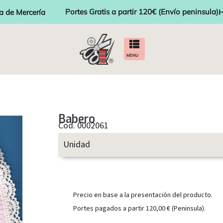
Portes Gratis a partir 120€ (Envío peninsula)
a de Mercería
H
MENU
Babero
Cod. 0002061
Unidad
Precio en base a la presentación del producto.
Portes pagados a partir 120,00 € (Peninsula).