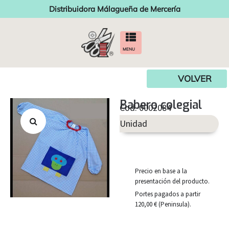
Distribuidora Málagueña de Mercería
MENU
VOLVER
Babero colegial
Cod. 0002084
Unidad
Precio en base a la
presentación del producto.
Portes pagados a partir
120,00 € (Peninsula).