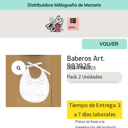
Distribuidora Málagueña de Mercería
MENU
VOLVER
Baberos Art.
983925
Cod. F983925
Pack 2 Unidades
Tiempo de Entrega: 3
a 7 dias laborales
Precio en base a la
presentación del producto.