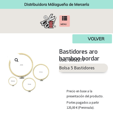
Distribuidora Málagueña de Mercería
MENU
VOLVER
Bastidores aro
bamboo bordar
Cod. 0002277
Bolsa 5 Bastidores
Precio en base a la
presentación del producto.
Portes pagados a partir
120,00 € (Peninsula).