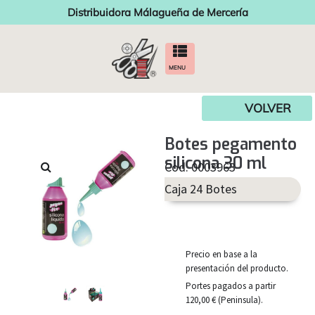
Distribuidora Málagueña de Mercería
MENU
VOLVER
Botes pegamento
silicona 30 ml
Cod. 0003963
Caja 24 Botes
Precio en base a la
presentación del producto.
Portes pagados a partir
120,00 € (Peninsula).