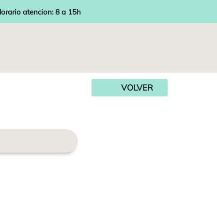
orario atencion: 8 a 15h
VOLVER