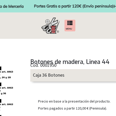
Portes Gratis a partir 120€ (Envío peninsula)
a de Mercería
H
MENU
Botones de madera, Linea 44
Cod. 0001950
Caja 36 Botones
Precio en base a la presentación del producto.
Portes pagados a partir 120,00 € (Peninsula).