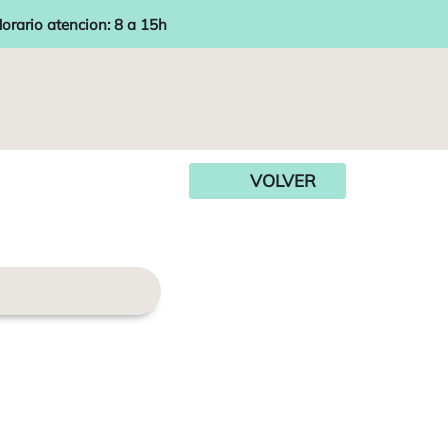
orario atencion: 8 a 15h
VOLVER