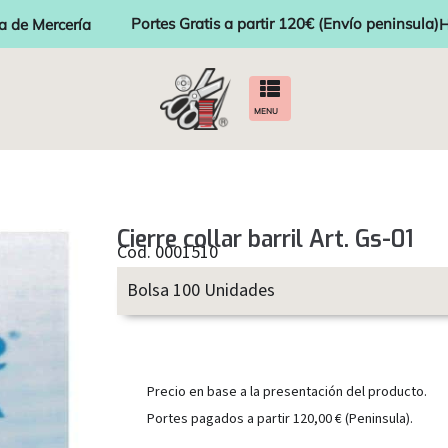
Portes Gratis a partir 120€ (Envío peninsula)
a de Mercería
H
MENU
Cierre collar barril Art. Gs-01
Cod. 0001510
Bolsa 100 Unidades
Precio en base a la presentación del producto.
Portes pagados a partir 120,00 € (Peninsula).