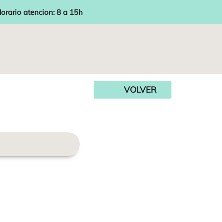
orario atencion: 8 a 15h
VOLVER