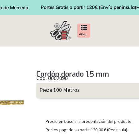
Portes Gratis a partir 120€ (Envío peninsula)
a de Mercería
H
MENU
Cordón dorado 1,5 mm
Cod. 0002090
Pieza 100 Metros
Precio en base a la presentación del producto.
Portes pagados a partir 120,00 € (Peninsula).