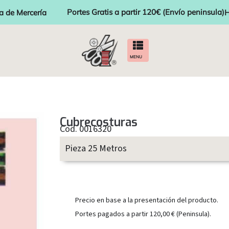
Portes Gratis a partir 120€ (Envío peninsula)
a de Mercería
H
MENU
Cubrecosturas
Cod. 0016320
Pieza 25 Metros
Precio en base a la presentación del producto.
Portes pagados a partir 120,00 € (Peninsula).