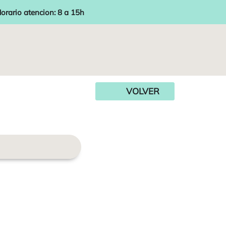
orario atencion: 8 a 15h
VOLVER