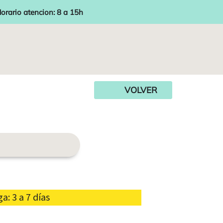
orario atencion: 8 a 15h
VOLVER
: 3 a 7 días