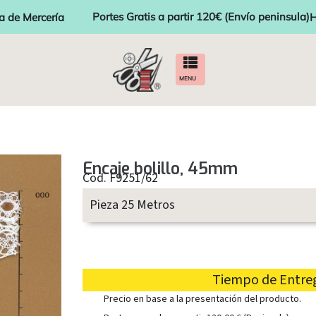
Portes Gratis a partir 120€ (Envío peninsula)
a de Mercería
H
MENU
Encaje bolillo, 45mm
Cod. F9251/62
Pieza 25 Metros
Tiempo de Entrega
Precio en base a la presentación del producto.