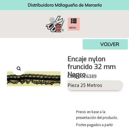
Distribuidora Málagueña de Mercería
MENU
VOLVER
Encaje nylon
fruncido 32 mm
Negro
Cod. 0016389
Pieza 25 Metros
Precio en base a la
presentación del producto.
Portes pagados a partir