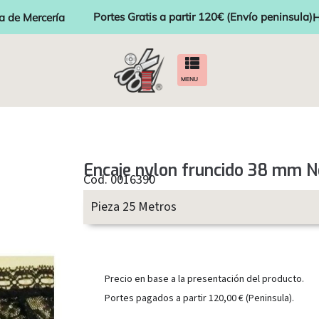
Portes Gratis a partir 120€ (Envío peninsula)
a de Mercería
H
MENU
Encaje nylon fruncido 38 mm 
Cod. 0016390
Pieza 25 Metros
Precio en base a la presentación del producto.
Portes pagados a partir 120,00 € (Peninsula).