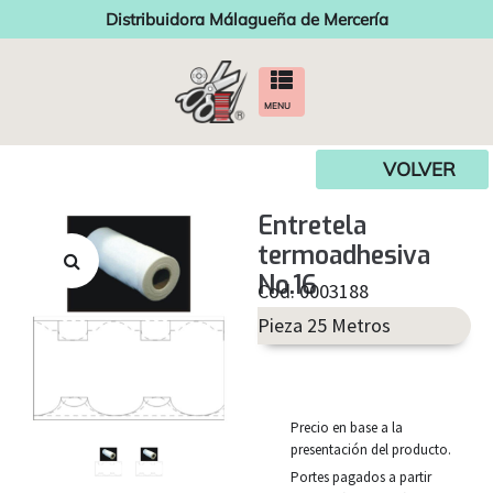
Distribuidora Málagueña de Mercería
MENU
VOLVER
Entretela
termoadhesiva
No.16
Cod. 0003188
Pieza 25 Metros
Precio en base a la
presentación del producto.
Portes pagados a partir