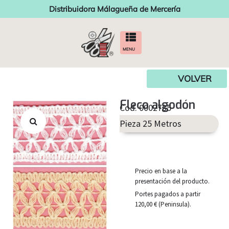
Distribuidora Málagueña de Mercería
MENU
VOLVER
Fleco algodón
Cod. 0002735
Pieza 25 Metros
Precio en base a la
presentación del producto.
Portes pagados a partir
120,00 € (Peninsula).