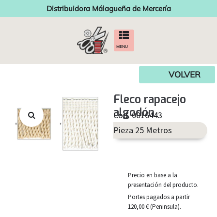
Distribuidora Málagueña de Mercería
MENU
VOLVER
Fleco rapacejo
algodón
Cod. 0016443
Pieza 25 Metros
Precio en base a la
presentación del producto.
Portes pagados a partir
120,00 € (Peninsula).