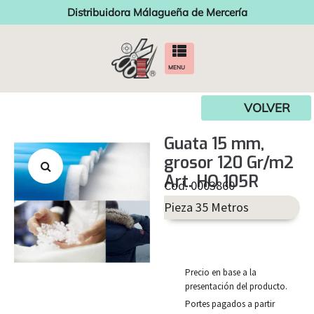
Distribuidora Málagueña de Mercería
MENU
VOLVER
Guata 15 mm,
grosor 120 Gr/m2
Art. HO 105R
Cod. 0003860
Pieza 35 Metros
Precio en base a la
presentación del producto.
Portes pagados a partir