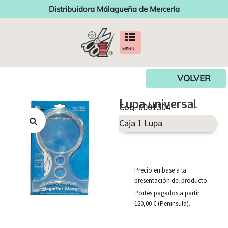
Distribuidora Málagueña de Mercería
MENU
VOLVER
Lupa universal
Cod. 0001504
Caja 1 Lupa
Precio en base a la
presentación del producto.
Portes pagados a partir
120,00 € (Peninsula).