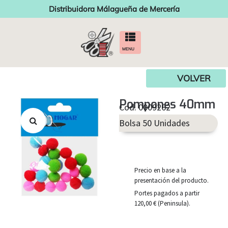
Distribuidora Málagueña de Mercería
MENU
VOLVER
Pompones 40mm
Cod. 0009262
Bolsa 50 Unidades
Precio en base a la
presentación del producto.
Portes pagados a partir
120,00 € (Peninsula).