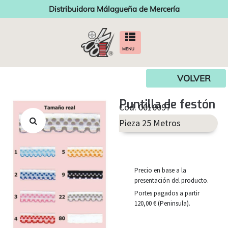
Distribuidora Málagueña de Mercería
MENU
VOLVER
Puntilla de festón
Cod. 0016097
Pieza 25 Metros
Precio en base a la
presentación del producto.
Portes pagados a partir
120,00 € (Peninsula).