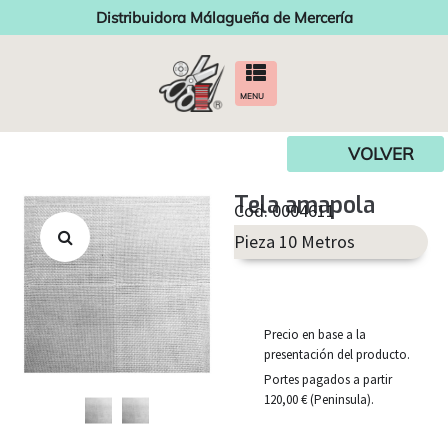
Distribuidora Málagueña de Mercería
MENU
VOLVER
Tela amapola
Cod. 0004611
Pieza 10 Metros
Precio en base a la
presentación del producto.
Portes pagados a partir
120,00 € (Peninsula).