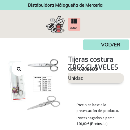
Distribuidora Málagueña de Mercería
MENU
VOLVER
Tijeras costura
TRES CLAVELES
Cod. 0008193
Unidad
Precio en base a la
presentación del producto.
Portes pagados a partir
120,00 € (Peninsula).