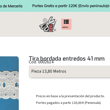
Portes Gratis a partir 120€ (Envío peninsula)
a de Mercería
H
MENU
Tira bordada entredos 41 mm
Cod. 0002614
Pieza 13,80 Metros
Precio en base a la presentación del producto.
Portes pagados a partir 120,00 € (Peninsula).