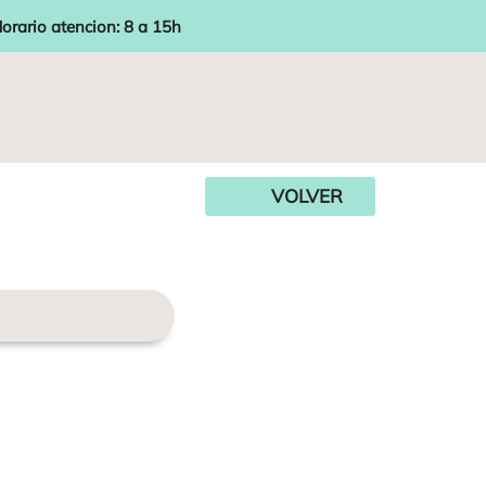
orario atencion: 8 a 15h
VOLVER