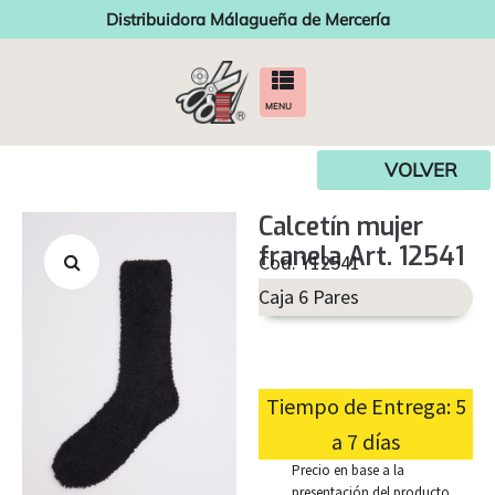
Distribuidora Málagueña de Mercería
MENU
VOLVER
Calcetín mujer
franela Art. 12541
Cod. Y12541
Caja 6 Pares
Tiempo de Entrega: 5
a 7 días
Precio en base a la
presentación del producto.