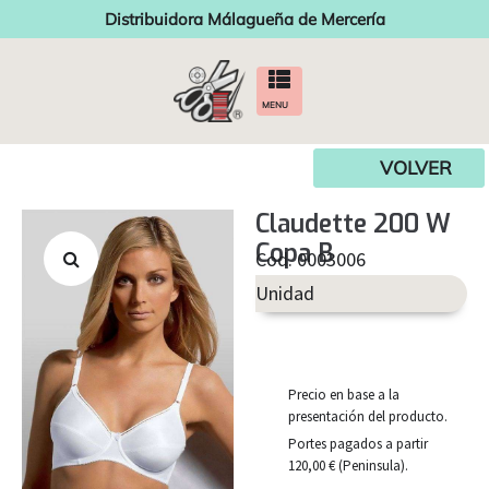
Distribuidora Málagueña de Mercería
MENU
VOLVER
Claudette 200 W
Copa B
Cod. 0003006
Unidad
Precio en base a la
presentación del producto.
Portes pagados a partir
120,00 € (Peninsula).