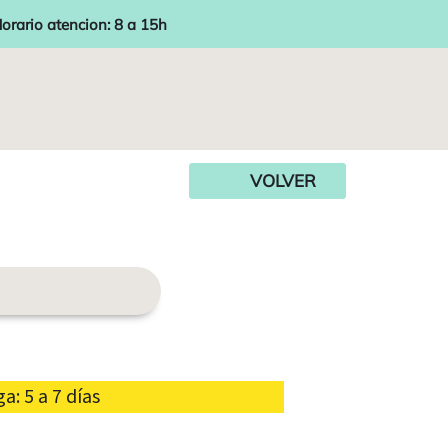
orario atencion: 8 a 15h
VOLVER
: 5 a 7 días