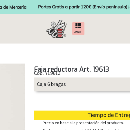
Portes Gratis a partir 120€ (Envío peninsula)
a de Mercería
H
MENU
Faja reductora Art. 19613
Cod. Y19613
Caja 6 bragas
Tiempo de Entrega
Precio en base a la presentación del producto.