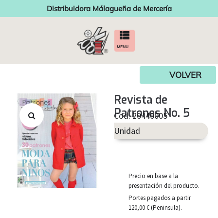
Distribuidora Málagueña de Mercería
MENU
VOLVER
Revista de
Patrones No. 5
Cod. 20440005
Unidad
Precio en base a la
presentación del producto.
Portes pagados a partir
120,00 € (Peninsula).