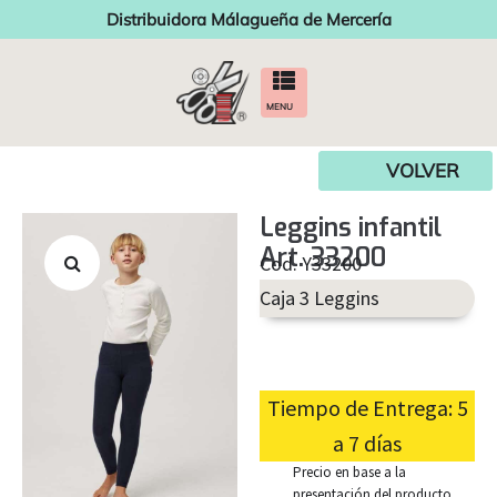
Distribuidora Málagueña de Mercería
MENU
VOLVER
Leggins infantil
Art. 33200
Cod. Y33200
Caja 3 Leggins
Tiempo de Entrega: 5
a 7 días
Precio en base a la
presentación del producto.