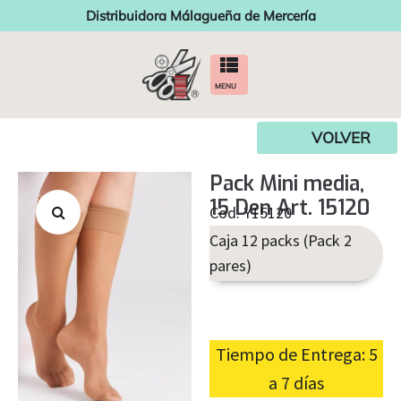
Distribuidora Málagueña de Mercería
MENU
VOLVER
Pack Mini media,
15 Den Art. 15120
Cod. Y15120
Caja 12 packs (Pack 2
pares)
Tiempo de Entrega: 5
a 7 días