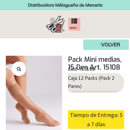
Distribuidora Málagueña de Mercería
MENU
VOLVER
Pack Mini medias,
15 Den Art. 15108
Cod. Y15108
Caja 12 Packs (Pack 2
Pares)
Tiempo de Entrega: 5
a 7 días