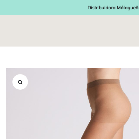
Distribuidora Málagueñ