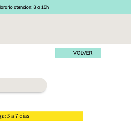
orario atencion: 8 a 15h
VOLVER
: 5 a 7 días