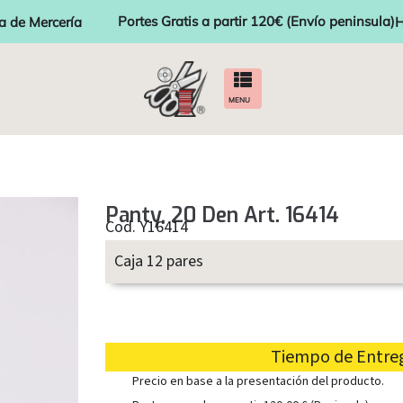
Portes Gratis a partir 120€ (Envío peninsula)
a de Mercería
H
MENU
Panty, 20 Den Art. 16414
Cod. Y16414
Caja 12 pares
Tiempo de Entrega
Precio en base a la presentación del producto.