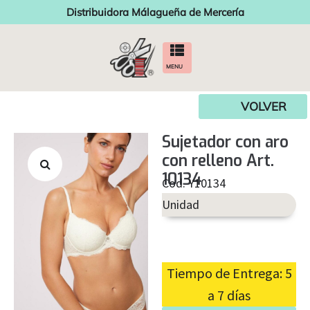
Distribuidora Málagueña de Mercería
MENU
VOLVER
Sujetador con aro
con relleno Art.
10134
Cod. Y10134
Unidad
Tiempo de Entrega: 5
a 7 días