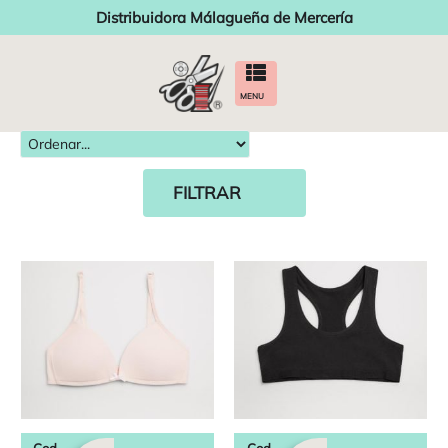
Distribuidora Málagueña de Mercería
MENU
FILTRAR
Cod.
Cod.