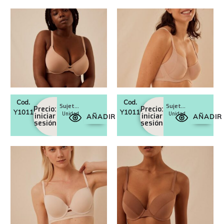
Cod.
Cod.
Sujetador con aro con relleno Art. 10117
Sujetador con aro sin relleno Art. 10116
Precio:
Precio:
Y10117
Y10116
Unidad
Unidad
iniciar
iniciar
AÑADIR
AÑADIR
sesión
sesión