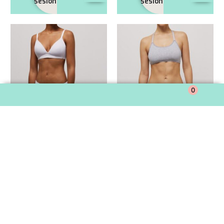
sesión
sesión
0
Cod.
Cod.
Sujetador sin aro con relleno Art. 10067
Sujetador sin aro sin relleno Art. 10066
Precio:
Precio:
Y10067
Y10066
Unidad
Unidad
iniciar
iniciar
AÑADIR
AÑADIR
sesión
sesión