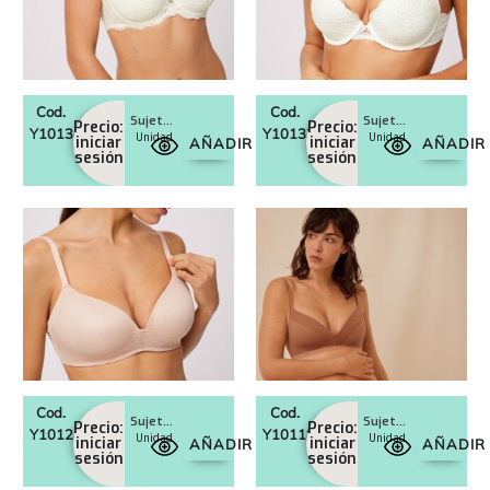
Cod.
Cod.
Sujetador con aro con relleno Art. 10134
Sujetador push-up Art. 10133
Precio:
Precio:
Y10134
Y10133
Unidad
Unidad
iniciar
iniciar
AÑADIR
AÑADIR
sesión
sesión
Cod.
Cod.
Sujetador con aro con relleno Art. 10124
Sujetador sin aro con relleno Art. 10118
Precio:
Precio:
Y10124
Y10118
Unidad
Unidad
iniciar
iniciar
AÑADIR
AÑADIR
sesión
sesión