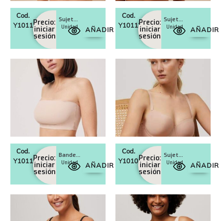
Cod.
Cod.
Sujetador con aro con relleno Art. 10115
Sujetador con aro con relleno Art. 10113
Precio:
Precio:
Y10115
Y10113
Unidad
Unidad
iniciar
iniciar
AÑADIR
AÑADIR
sesión
sesión
Cod.
Cod.
Bandeau Art. 10110
Sujetador con aro con relleno Art. 10101
Precio:
Precio:
Y10110
Y10101
Unidad
Unidad
iniciar
iniciar
AÑADIR
AÑADIR
sesión
sesión