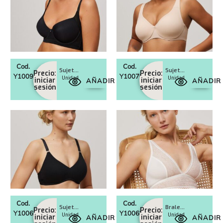
Cod.
Cod.
Sujetador con aro con relleno Art. 10091
Sujetador reductor Art. 10070
Precio:
Precio:
Y10091
Y10070
Unidad
Unidad
iniciar
iniciar
AÑADIR
AÑADIR
sesión
sesión
Cod.
Cod.
Sujetador sin aro push-up Art. 10069
Bralette sin aro sin relleno Art. 10068
Precio:
Precio:
Y10069
Y10068
Unidad
Unidad
iniciar
iniciar
AÑADIR
AÑADIR