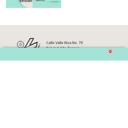
sesión
Calle Valle Niza No. 79
Pol. Ind. Sta. Teresa
0
29004 Málaga
Tel. +34 952 242549
MERCERIA
TIRAS BORDADAS
ENCAJES DE BOLILLO
ENCAJES DE NYLON
LANAS
PAQUETERÍA
CCBL
TÉRMINOS Y CONDICIONES
AVISO LEGAL, PROTECCION DE DATOS
POLÍTICA DE COOKIES