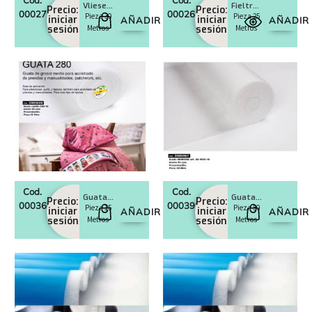
Vlieseline DO102, 75 cms hidrosoluble
Fieltro, 90 cms
Precio:
Precio:
0002752
0002612
Pieza 30
Pieza 25
iniciar
iniciar
AÑADIR
AÑADIR
sesión
Metros
sesión
Metros
Cod.
Cod.
Guata cosida 280-10, Ancho 90 cms
Guata adhesiva art. GD 4935-10, Ancho 45 cms
Precio:
Precio:
0003600
0003967
Pieza 15
Pieza 50
iniciar
iniciar
AÑADIR
AÑADIR
sesión
Metros
sesión
Metros