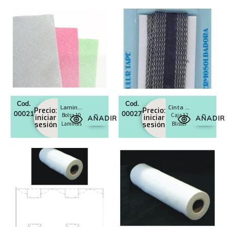
Cod.
Cod.
Laminas Fieltro Elda
Cinta termosoldadora
Precio:
Precio:
0002188
0002770
Bolsa 10
Caja 12
iniciar
iniciar
AÑADIR
AÑADIR
sesión
Laminas
sesión
Blister