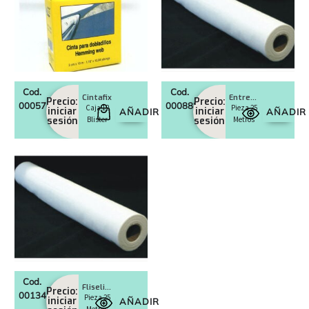
Cod.
Cod.
Cintafix
Entretela punto termoadhesivo
Precio:
Precio:
0005763
0008882
Caja 12
Pieza 25
iniciar
iniciar
AÑADIR
AÑADIR
sesión
Blister
sesión
Metros
Cod.
Fliselina Negro
Precio:
0013457
Pieza 25
iniciar
AÑADIR
Metros