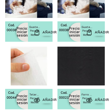
Cod.
Cod.
Guata 15 mm, grosor 120 Gr/m2 Art. HO 105R
Guata 22 mm, grosor 180 Gr/m2 Art. HO 107R
Precio:
Precio:
0003860
0003861
Pieza 35
Pieza 25
iniciar
iniciar
AÑADIR
AÑADIR
sesión
Metros
sesión
Metros
Cod.
Cod.
Telaraña adhesiva doble cara 90 cms ancho
Forro P-32, 150/160cms ancho
Precio:
Precio:
0004426
0002186
Pieza 25
Pieza 25
iniciar
iniciar
AÑADIR
AÑADIR
sesión
Metros
sesión
Metros