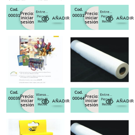
Cod.
Cod.
Entretela termoadhesiva No.16
Entretela termoadhesiva No.16
Precio:
Precio:
0003188
0003189
Pieza 25
Pieza 25
iniciar
iniciar
AÑADIR
AÑADIR
sesión
Metros
sesión
Metros
Cod.
Cod.
Vliesofix adhesivo doble cara
Entretela algodón termoadhesiva, Ancho 90 cms
Precio:
Precio:
0003598
0004424
Rollo 30
Pieza 25
iniciar
iniciar
AÑADIR
AÑADIR
sesión
Metros
sesión
Metros